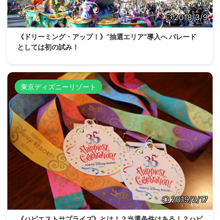
2018/3/9
《ドリーミング・アップ！》“抽選エリア”導入へ パレード
としては初の試み！
東京ディズニーリゾート
2019/2/17
《ハピエストサプライズ》とは！？当選条件はある！？ハピ