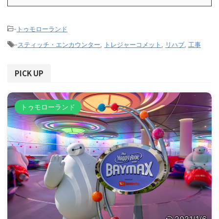
-
トゥモローランド
-
スティッチ・エンカウンター
,
トレジャーコメット
,
リハブ
,
工事
PICK UP
トゥモローランド
2021/1/6