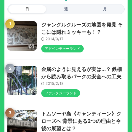
日
週
月
1
ジャングルクルーズの地図を発見 そ
こには隠れミッキーも！？
2014/9/17
アドベンチャーランド
2
金属のように見えるが実は...？ 鉄柵
から読み取るパークの安全への工夫
2015/2/18
ファンタジーランド
3
トムソーヤ島《キャンティーン》ク
ローズへ 背景にある2つの理由と今
後の展望とは？