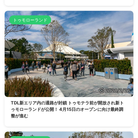
トゥモローランド
2020/2/26
TDL新エリア内の通路が封鎖 トゥモテラ前が開放され新ト
ゥモローランドが公開！ 4月15日のオープンに向け最終調
整が進む