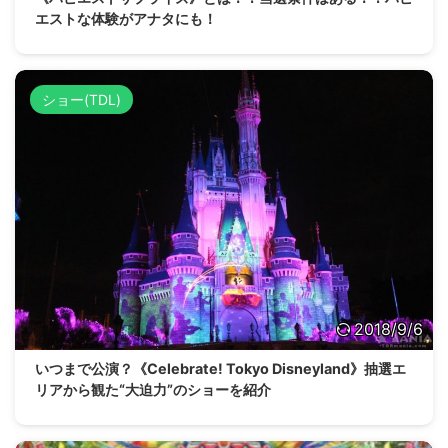
エストな体験がアナタにも！
ショー(TDL)
2018/9/6
いつまで公演？《Celebrate! Tokyo Disneyland》抽選エ
リアから観た“大迫力”のショーを紹介