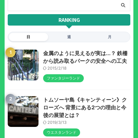
RANKING
日
週
月
1
金属のように見えるが実は...？ 鉄柵
から読み取るパークの安全への工夫
2015/2/18
ファンタジーランド
2
トムソーヤ島《キャンティーン》ク
ローズへ 背景にある2つの理由と今
後の展望とは？
2019/3/13
ウエスタンランド