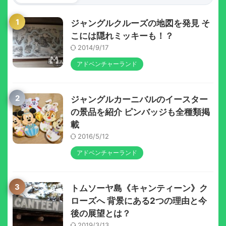
1
ジャングルクルーズの地図を発見 そ
こには隠れミッキーも！？
2014/9/17
アドベンチャーランド
2
ジャングルカーニバルのイースター
の景品を紹介 ピンバッジも全種類掲
載
2016/5/12
アドベンチャーランド
3
トムソーヤ島《キャンティーン》ク
ローズへ 背景にある2つの理由と今
後の展望とは？
2019/3/13