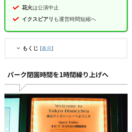
花火
は公演中止
イクスピアリ
も運営時間短縮へ
もくじ
[
表示
]
パーク閉園時間を1時間繰り上げへ