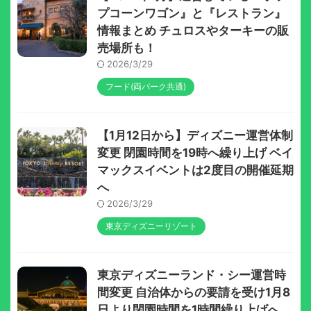
プコーンワゴン』と『レストラン』
情報まとめ チュロスやターキーの販
売場所も！
2026/3/29
フード(両パーク共通)
【1月12日から】ディズニー運営体制
変更 閉園時間を19時へ繰り上げ ベイ
マックスイベントは2度目の開催延期
へ
2026/3/29
東京ディズニーリゾート
東京ディズニーランド・シー運営時
間変更 自治体からの要請を受け1月8
日より閉園時間を1時間繰り上げへ