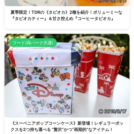
2019/11/11
夏季限定！TDRの《タピオカ》2種を紹介！ボリューミーな
『タピオカティー』＆甘さ控えめ『コーヒータピオカ』
フード(両パーク共通)
2019/8/17
《スーベニアポップコーンケース》新登場！レギュラーボッ
クスを2つ持ち運べる “贅沢”かつ“画期的”なアイテム！