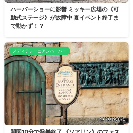
ハーバーショーに影響 ミッキー広場の《可
動式ステージ》が故障中 夏イベント終了ま
で動かず！？
メディテレーニアンハーバー
2019/8/5
開園10分で発券終了 《ソアリン》のファス