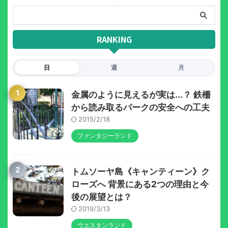
RANKING
日
週
月
1
金属のように見えるが実は...？ 鉄柵
から読み取るパークの安全への工夫
2015/2/18
ファンタジーランド
2
トムソーヤ島《キャンティーン》ク
ローズへ 背景にある2つの理由と今
後の展望とは？
2019/3/13
ウエスタンランド