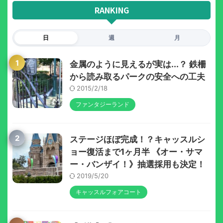
RANKING
日
週
月
1
金属のように見えるが実は...？ 鉄柵
から読み取るパークの安全への工夫
2015/2/18
ファンタジーランド
2
ステージほぼ完成！？キャッスルシ
ョー復活まで1ヶ月半 《オー・サマ
ー・バンザイ！》抽選採用も決定！
2019/5/20
キャッスルフォアコート