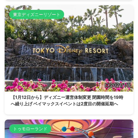
東京ディズニーリゾート
2021/1/8
【1月12日から】ディズニー運営体制変更 閉園時間を19時
へ繰り上げ ベイマックスイベントは2度目の開催延期へ
トゥモローランド