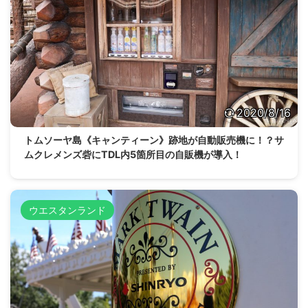
2020/8/16
トムソーヤ島《キャンティーン》跡地が自動販売機に！？サ
ムクレメンズ砦にTDL内5箇所目の自販機が導入！
ウエスタンランド