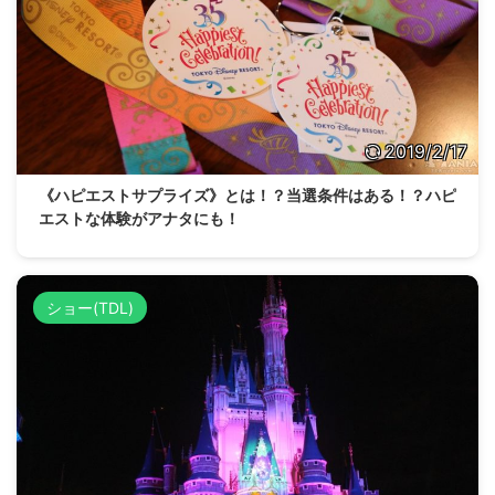
2019/2/17
《ハピエストサプライズ》とは！？当選条件はある！？ハピ
エストな体験がアナタにも！
ショー(TDL)