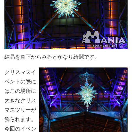
結晶を真下からみるとかなり綺麗です。
クリスマスイ
ベントの際に
はこの場所に
大きなクリス
マスツリーが
飾られます。
今回のイベン