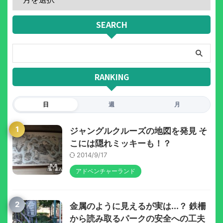
SEARCH
RANKING
日
週
月
1
ジャングルクルーズの地図を発見 そ
こには隠れミッキーも！？
2014/9/17
アドベンチャーランド
2
金属のように見えるが実は...？ 鉄柵
から読み取るパークの安全への工夫