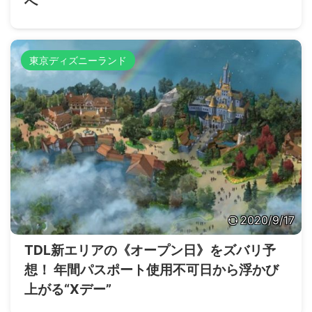
へ
東京ディズニーランド
2020/9/17
TDL新エリアの《オープン日》をズバリ予
想！ 年間パスポート使用不可日から浮かび
上がる“Xデー”