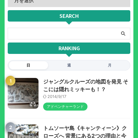
SEARCH
RANKING
日
週
月
1
ジャングルクルーズの地図を発見 そ
こには隠れミッキーも！？
2014/9/17
アドベンチャーランド
2
トムソーヤ島《キャンティーン》ク
ローズへ 背景にある2つの理由と今