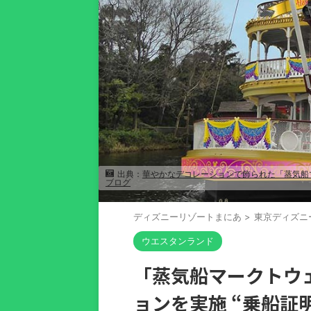
出典：
華やかなデコレーションで飾られた「蒸気船マ
ブログ
ディズニーリゾートまにあ
>
東京ディズニ
ウエスタンランド
「蒸気船マークトウ
ョンを実施 “乗船証