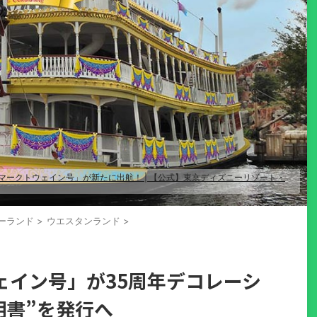
ークトウェイン号」が新たに出航！ | 【公式】東京ディズニーリゾート・
ーランド
>
ウエスタンランド
>
ェイン号」が35周年デコレーシ
明書”を発行へ