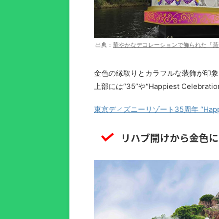
出典：
華やかなデコレーションで飾られた「蒸
金色の縁取りとカラフルな装飾が印象
上部には“35”や“Happiest Celebr
東京ディズニーリゾート35周年 “Happiest 
リハブ開けから金色に