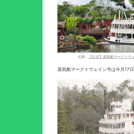
出典：
【公式】蒸気船マークトウ
蒸気船マークトウェイン号は今月17