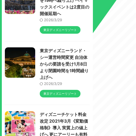
を19時へ繰り上げ ベイマ
ックスイベントは2度目の
開催延期へ
2026/3/29
東京ディズニーリゾート
東京ディズニーランド・
シー運営時間変更 自治体
からの要請を受け1月8日
より閉園時間を1時間繰り
上げへ
2026/3/29
東京ディズニーリゾート
ディズニーチケット料金
改定 2021年3月《変動価
格制》導入 実質上の値上
げへ 更にアーリーも有料