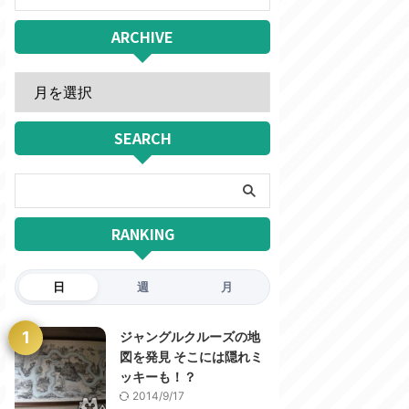
ARCHIVE
SEARCH
RANKING
日
週
月
1
ジャングルクルーズの地
図を発見 そこには隠れミ
ッキーも！？
2014/9/17