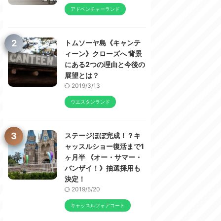
アドベンチャーランド
2
トムソーヤ島《キャンテ
ィーン》クローズへ 背景
にある2つの理由と今後の
展望とは？
2019/3/13
ウエスタンランド
3
ステージほぼ完成！？キ
ャッスルショー復活まで1
ヶ月半 《オー・サマー・
バンザイ！》抽選採用も
決定！
2019/5/20
キャッスルフォアコート