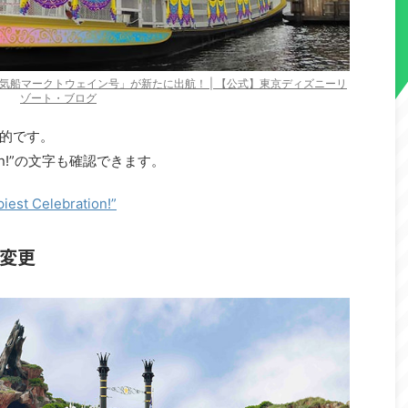
気船マークトウェイン号」が新たに出航！ | 【公式】東京ディズニーリ
ゾート・ブログ
的です。
ation!”の文字も確認できます。
Celebration!”
変更