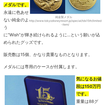
メダルです。
永遠に色あせ
純金製メダル
ない純金のよ
http://www.tokyodisneyresort.jp/special/tds15th/limited
-item/
う
に“Wish”が輝き続けられるように…という願いが込
められたグッズです。
販売数は15個、かなり貴重なものとなります。
メダルには専用のケースが付属します。
気になるお値
段は150万円
です。
重量は88グ