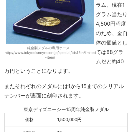
ラム、現在1
グラム当たり
4,500円程度
のため、金自
体の価値とし
純金製メダルの専用ケース
ては88グラ
http://www.tokyodisneyresort.jp/special/tds15th/limited
-item/
ムだと約40
万円ということになります。
またそれぞれのメダルには1から15までのシリアル
ナンバーが裏面に刻印されます。
東京ディズニーシー15周年純金製メダル
価格
1,500,000円