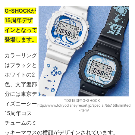
G-SHOCKが
15周年デザ
インとなって
登場します。
カラーリング
はブラックと
ホワイトの2
色、文字盤部
分には東京デ
TDS15周年G-SHOCK
ィズニーシー
http://www.tokyodisneyresort.jp/special/tds15th/limited
-item/
15周年コス
チュームのミ
ッキーマウスの横顔がデザインされています。