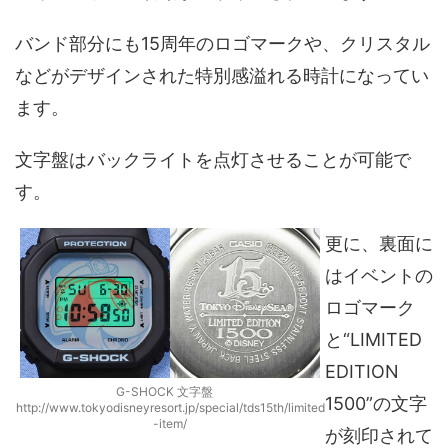
バンド部分にも15周年のロゴマークや、クリスタル
などがデザインされた特別感溢れる時計になってい
ます。
文字盤はバックライトを点灯させることが可能で
す。
更に、裏面に
はイベントの
ロゴマーク
と“LIMITED
EDITION
G-SHOCK 文字盤
1500”の文字
http://www.tokyodisneyresort.jp/special/tds15th/limited
-item/
が刻印されて