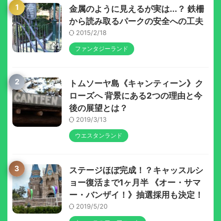
1
金属のように見えるが実は...？ 鉄柵
から読み取るパークの安全への工夫
2015/2/18
ファンタジーランド
2
トムソーヤ島《キャンティーン》ク
ローズへ 背景にある2つの理由と今
後の展望とは？
2019/3/13
ウエスタンランド
3
ステージほぼ完成！？キャッスルシ
ョー復活まで1ヶ月半 《オー・サマ
ー・バンザイ！》抽選採用も決定！
2019/5/20