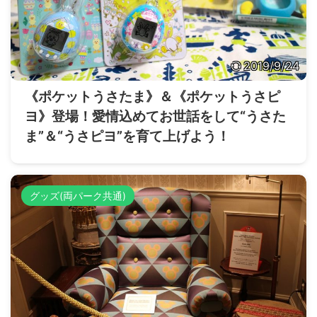
2019/9/24
《ポケットうさたま》＆《ポケットうさピ
ヨ》登場！愛情込めてお世話をして“うさた
ま”＆“うさピヨ”を育て上げよう！
グッズ(両パーク共通)