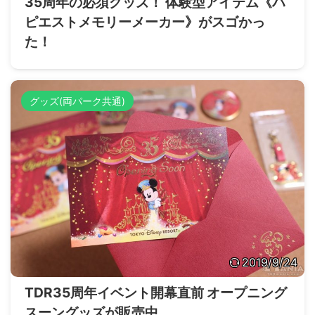
35周年の必須グッズ！ 体験型アイテム《ハ
ピエストメモリーメーカー》がスゴかっ
た！
グッズ(両パーク共通)
2019/9/24
TDR35周年イベント開幕直前 オープニング
スーングッズが販売中