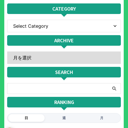
CATEGORY
ARCHIVE
SEARCH
RANKING
日
週
月