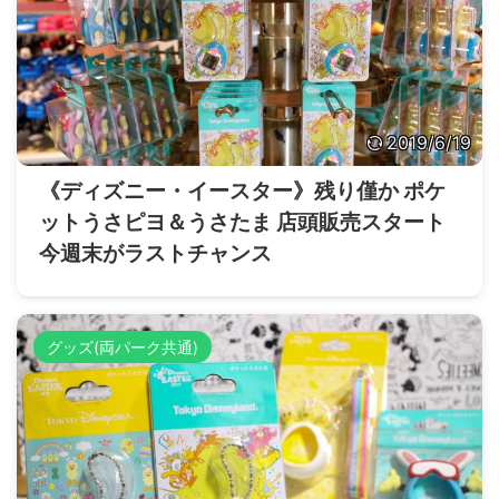
2019/6/19
《ディズニー・イースター》残り僅か ポケ
ットうさピヨ＆うさたま 店頭販売スタート
今週末がラストチャンス
グッズ(両パーク共通)