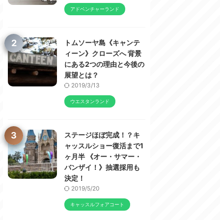
アドベンチャーランド
2
トムソーヤ島《キャンテ
ィーン》クローズへ 背景
にある2つの理由と今後の
展望とは？
2019/3/13
ウエスタンランド
3
ステージほぼ完成！？キ
ャッスルショー復活まで1
ヶ月半 《オー・サマー・
バンザイ！》抽選採用も
決定！
2019/5/20
キャッスルフォアコート