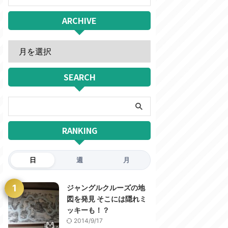
ARCHIVE
SEARCH
RANKING
日
週
月
1
ジャングルクルーズの地
図を発見 そこには隠れミ
ッキーも！？
2014/9/17