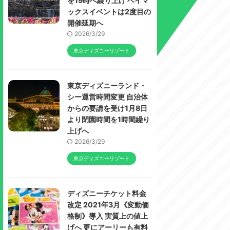
を19時へ繰り上げ ベイマ
ックスイベントは2度目の
開催延期へ
2026/3/29
東京ディズニーリゾート
東京ディズニーランド・
シー運営時間変更 自治体
からの要請を受け1月8日
より閉園時間を1時間繰り
上げへ
2026/3/29
東京ディズニーリゾート
ディズニーチケット料金
改定 2021年3月《変動価
格制》導入 実質上の値上
げへ 更にアーリーも有料