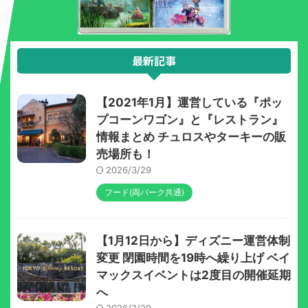
最新記事
【2021年1月】運営している『ポッ
プコーンワゴン』と『レストラン』
情報まとめ チュロスやターキーの販
売場所も！
2026/3/29
フード(両パーク共通)
【1月12日から】ディズニー運営体制
変更 閉園時間を19時へ繰り上げ ベイ
マックスイベントは2度目の開催延期
へ