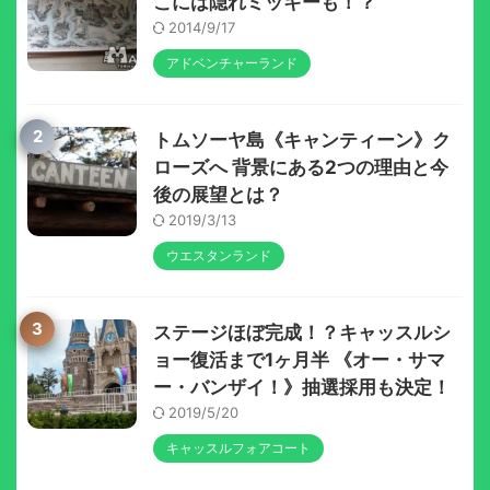
こには隠れミッキーも！？
2014/9/17
アドベンチャーランド
2
トムソーヤ島《キャンティーン》ク
ローズへ 背景にある2つの理由と今
後の展望とは？
2019/3/13
ウエスタンランド
3
ステージほぼ完成！？キャッスルシ
ョー復活まで1ヶ月半 《オー・サマ
ー・バンザイ！》抽選採用も決定！
2019/5/20
キャッスルフォアコート