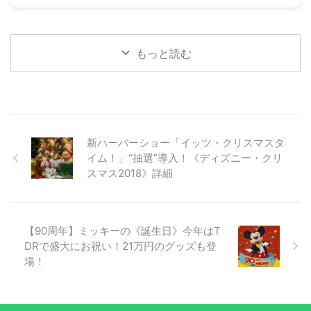
もっと読む
新ハーバーショー「イッツ・クリスマスタ
イム！」“抽選”導入！《ディズニー・クリ
スマス2018》詳細
【90周年】ミッキーの《誕生日》今年はT
DRで盛大にお祝い！21万円のグッズも登
場！