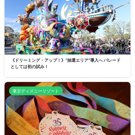
2018/3/9
《ドリーミング・アップ！》“抽選エリア”導入へ パレード
としては初の試み！
東京ディズニーリゾート