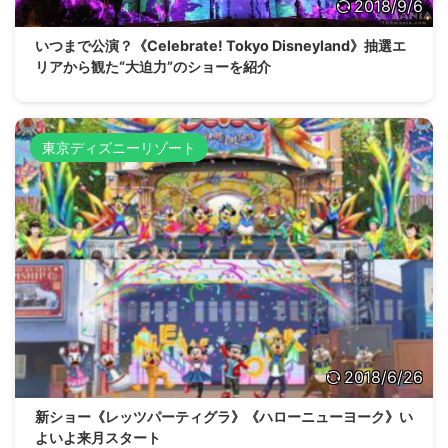
2018/9/6
いつまで公演？《Celebrate! Tokyo Disneyland》抽選エ
リアから観た“大迫力”のショーを紹介
東京ディズニーリゾート
2018/6/26
新ショー《レッツパーティグラ》《ハローニューヨーク》い
よいよ来月スタート