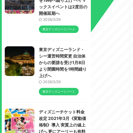
を19時へ繰り上げ ベイマ
ックスイベントは2度目の
開催延期へ
2026/3/29
東京ディズニーリゾート
東京ディズニーランド・
シー運営時間変更 自治体
からの要請を受け1月8日
より閉園時間を1時間繰り
上げへ
2026/3/29
東京ディズニーリゾート
ディズニーチケット料金
改定 2021年3月《変動価
格制》導入 実質上の値上
げへ 更にアーリーも有料