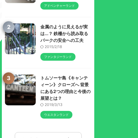
アドベンチャーランド
2
金属のように見えるが実
は...？ 鉄柵から読み取る
パークの安全への工夫
2015/2/18
ファンタジーランド
3
トムソーヤ島《キャンテ
ィーン》クローズへ 背景
にある2つの理由と今後の
展望とは？
2019/3/13
ウエスタンランド