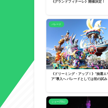
《グランドフィナーレ》開催決定！
パレード
2
《ドリーミング・アップ！》“抽選エ
ア”導入へ パレードとしては初の試み
ショー(TDL)