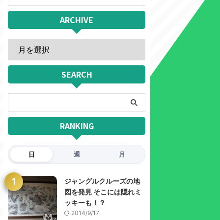
ARCHIVE
SEARCH
RANKING
日
週
月
1
ジャングルクルーズの地
図を発見 そこには隠れミ
ッキーも！？
2014/9/17