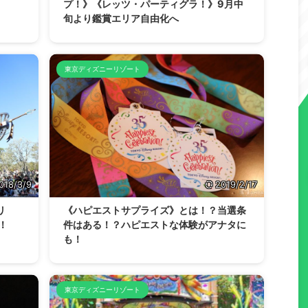
プ！》《レッツ・パーティグラ！》9月中
旬より鑑賞エリア自由化へ
東京ディズニーリゾート
018/3/9
2019/2/17
リ
《ハピエストサプライズ》とは！？当選条
！
件はある！？ハピエストな体験がアナタに
も！
東京ディズニーリゾート