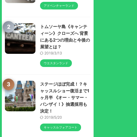
アドベンチャーランド
2
トムソーヤ島《キャンテ
ィーン》クローズへ 背景
にある2つの理由と今後の
展望とは？
2019/3/13
ウエスタンランド
3
ステージほぼ完成！？キ
ャッスルショー復活まで1
ヶ月半 《オー・サマー・
バンザイ！》抽選採用も
決定！
2019/5/20
キャッスルフォアコート