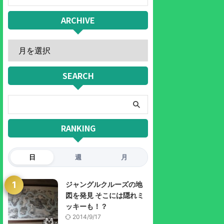
ARCHIVE
SEARCH
RANKING
日
週
月
1
ジャングルクルーズの地
図を発見 そこには隠れミ
ッキーも！？
2014/9/17