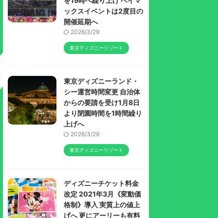
を19時へ繰り上げ ベイマ
ックスイベントは2度目の
開催延期へ
2026/3/29
東京ディズニーリゾート
東京ディズニーランド・
シー運営時間変更 自治体
からの要請を受け1月8日
より閉園時間を1時間繰り
上げへ
2026/3/29
東京ディズニーリゾート
ディズニーチケット料金
改定 2021年3月《変動価
格制》導入 実質上の値上
げへ 更にアーリーも有料