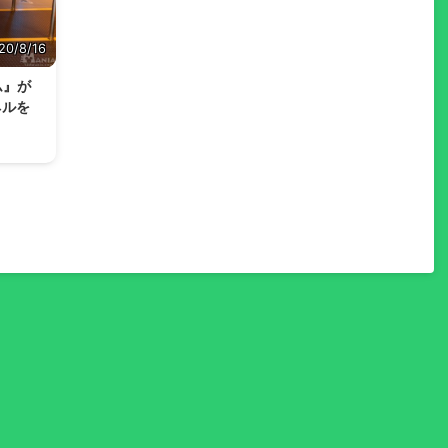
20/8/16
ム』が
ネルを