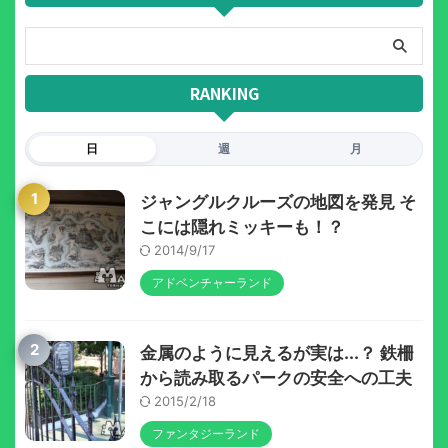
RANKING
日
週
月
1
ジャングルクルーズの地図を発見 そ
こには隠れミッキーも！？
2014/9/17
アドベンチャーランド
2
金属のように見えるが実は...？ 鉄柵
から読み取るパークの安全への工夫
2015/2/18
ファンタジーランド