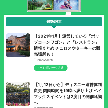
最新記事
【2021年1月】運営している『ポッ
プコーンワゴン』と『レストラン』
情報まとめ チュロスやターキーの販
売場所も！
2026/3/29
フード(両パーク共通)
【1月12日から】ディズニー運営体制
変更 閉園時間を19時へ繰り上げ ベイ
マックスイベントは2度目の開催延期
へ