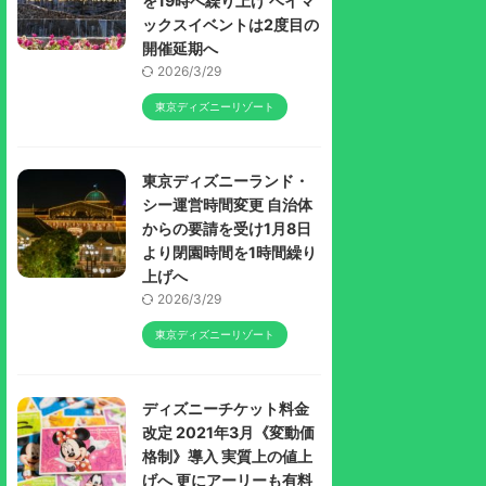
を19時へ繰り上げ ベイマ
ックスイベントは2度目の
開催延期へ
2026/3/29
東京ディズニーリゾート
東京ディズニーランド・
シー運営時間変更 自治体
からの要請を受け1月8日
より閉園時間を1時間繰り
上げへ
2026/3/29
東京ディズニーリゾート
ディズニーチケット料金
改定 2021年3月《変動価
格制》導入 実質上の値上
げへ 更にアーリーも有料