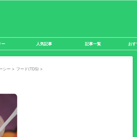
リー
人気記事
記事一覧
おす
ーシー
>
フード(TDS)
>