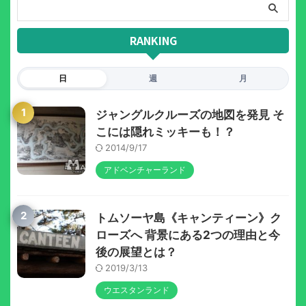
RANKING
日
週
月
1
ジャングルクルーズの地図を発見 そ
こには隠れミッキーも！？
2014/9/17
アドベンチャーランド
2
トムソーヤ島《キャンティーン》ク
ローズへ 背景にある2つの理由と今
後の展望とは？
2019/3/13
ウエスタンランド