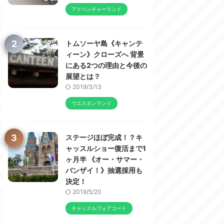
アドベンチャーランド
2
トムソーヤ島《キャンテ
ィーン》クローズへ 背景
にある2つの理由と今後の
展望とは？
2019/3/13
ウエスタンランド
3
ステージほぼ完成！？キ
ャッスルショー復活まで1
ヶ月半 《オー・サマー・
バンザイ！》抽選採用も
決定！
2019/5/20
キャッスルフォアコート