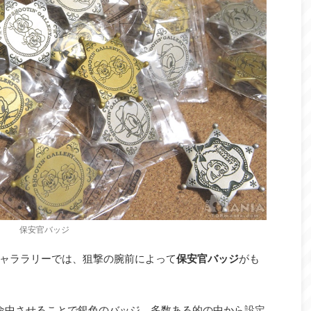
保安官バッジ
ャララリーでは、狙撃の腕前によって
保安官バッジ
がも
に命中させることで銀色のバッジ、多数ある的の中から設定