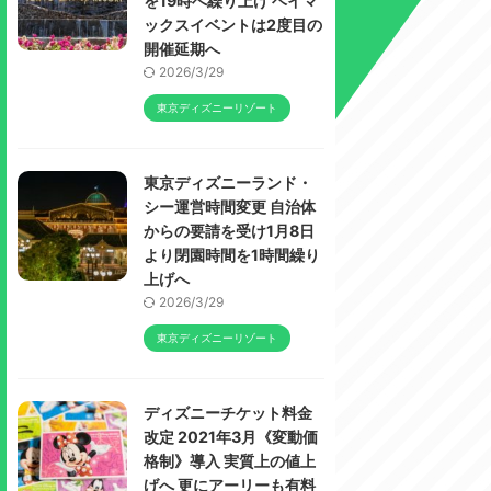
を19時へ繰り上げ ベイマ
ックスイベントは2度目の
開催延期へ
2026/3/29
東京ディズニーリゾート
東京ディズニーランド・
シー運営時間変更 自治体
からの要請を受け1月8日
より閉園時間を1時間繰り
上げへ
2026/3/29
東京ディズニーリゾート
ディズニーチケット料金
改定 2021年3月《変動価
格制》導入 実質上の値上
げへ 更にアーリーも有料