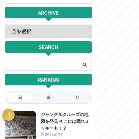
ARCHIVE
SEARCH
RANKING
日
週
月
1
ジャングルクルーズの地
図を発見 そこには隠れミ
ッキーも！？
2014/9/17