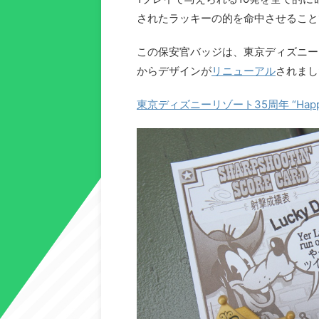
されたラッキーの的を命中させること
この保安官バッジは、東京ディズニー
からデザインが
リニューアル
されまし
東京ディズニーリゾート35周年 “Happiest 