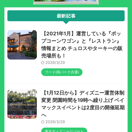
最新記事
【2021年1月】運営している『ポッ
プコーンワゴン』と『レストラン』
情報まとめ チュロスやターキーの販
売場所も！
2026/3/29
フード(両パーク共通)
【1月12日から】ディズニー運営体制
変更 閉園時間を19時へ繰り上げ ベイ
マックスイベントは2度目の開催延期
へ
2026/3/29
東京ディズニーリゾート