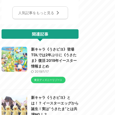
人気記事をもっと見る
関連記事
新キャラ《うさピヨ》登場
TDLでは2年ぶりに《うさた
ま》復活 2019年イースター
情報まとめ
2019/1/17
東京ディズニーリゾート
新キャラ《うさピヨ》と
は！？ イースターエッグから
誕生！実は“うさたま”とは共
演NG！？