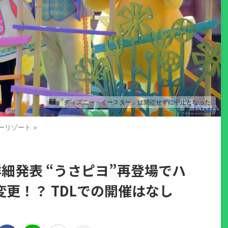
「ディズニー・イースター」は開催せずに中止となった
ーリゾート
>
詳細発表 “うさピヨ”再登場でハ
更！？ TDLでの開催はなし