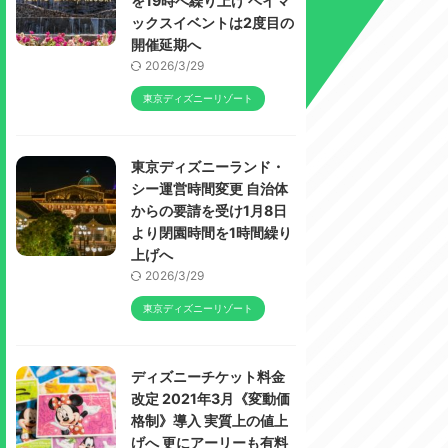
を19時へ繰り上げ ベイマ
ックスイベントは2度目の
開催延期へ
2026/3/29
東京ディズニーリゾート
東京ディズニーランド・
シー運営時間変更 自治体
からの要請を受け1月8日
より閉園時間を1時間繰り
上げへ
2026/3/29
東京ディズニーリゾート
ディズニーチケット料金
改定 2021年3月《変動価
格制》導入 実質上の値上
げへ 更にアーリーも有料