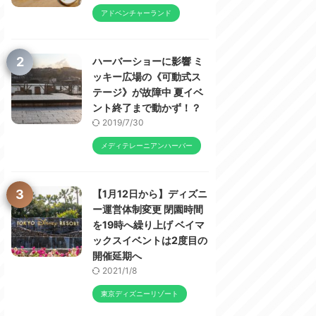
アドベンチャーランド
2
ハーバーショーに影響 ミ
ッキー広場の《可動式ス
テージ》が故障中 夏イベ
ント終了まで動かず！？
2019/7/30
メディテレーニアンハーバー
3
【1月12日から】ディズニ
ー運営体制変更 閉園時間
を19時へ繰り上げ ベイマ
ックスイベントは2度目の
開催延期へ
2021/1/8
東京ディズニーリゾート