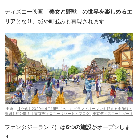
ディズニー映画
「美女と野獣」の世界を楽しめるエ
リア
となり、城や町並みも再現されます。
出典：
【公式】2020年4月15日（水）にグランドオープンを迎える全施設の
詳細を初公開！｜東京ディズニーリゾート・ブログ | 東京ディズニーリゾート
ファンタジーランドには
6つの施設
がオープンしま
す。