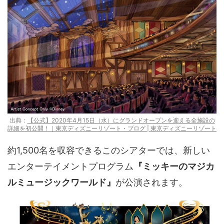
出典：
【公式】2020年4月15日（水）にグランドオープンを迎える全施設の
詳細を初公開！｜東京ディズニーリゾート・ブログ | 東京ディズニーリゾート
約1,500名を収容できるこのシアターでは、新しい
エンターテイメントプログラム
『ミッキーのマジカ
ルミュージックワールド』
が公演されます。