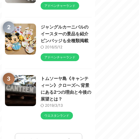
アドベンチャーランド
2
ジャングルカーニバルの
イースターの景品を紹介
ピンバッジも全種類掲載
2016/5/12
アドベンチャーランド
3
トムソーヤ島《キャンテ
ィーン》クローズへ 背景
にある2つの理由と今後の
展望とは？
2019/3/13
ウエスタンランド