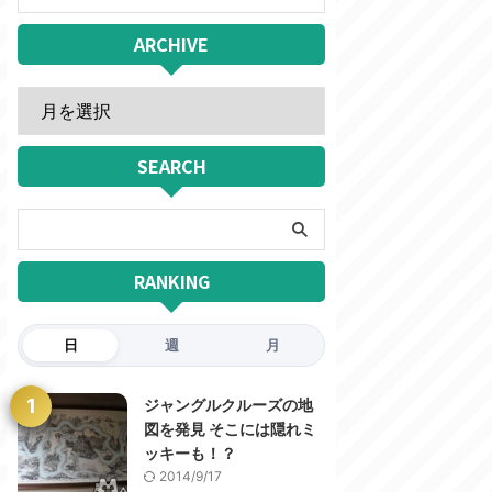
ARCHIVE
SEARCH
RANKING
日
週
月
1
ジャングルクルーズの地
図を発見 そこには隠れミ
ッキーも！？
2014/9/17