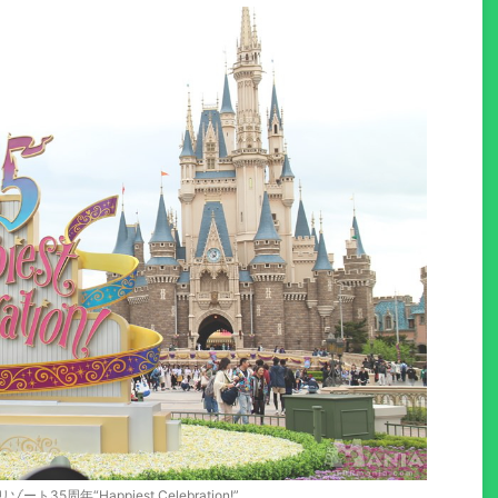
ト35周年“Happiest Celebration!”