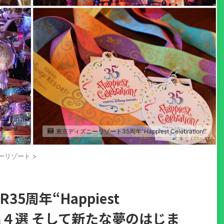
東京ディズニーリゾート35周年“Happiest Celebration!”
ーリゾート
>
35周年“Happiest
”思い出４選 そして新たな夢のはじま