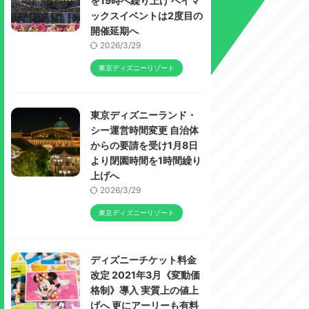
を19時へ繰り上げ ベイマ
ックスイベントは2度目の
開催延期へ
2026/3/29
東京ディズニーリゾート
東京ディズニーランド・
シー運営時間変更 自治体
からの要請を受け1月8日
より閉園時間を1時間繰り
上げへ
2026/3/29
東京ディズニーリゾート
ディズニーチケット料金
改定 2021年3月《変動価
格制》導入 実質上の値上
げへ 更にアーリーも有料