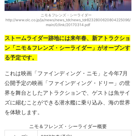
ニモ＆フレンズ・シーライダー
http://www.olc.co.jp/ja/news/news_tdr/news_tdr8232800620804225096/
main/0/link/20170314.pdf
ストームライダー跡地には来年春、新アトラクショ
ン「ニモ＆フレンズ・シーライダー」がオープンす
る予定です。
これは映画「ファインディング・ニモ」と今年7月
公開予定の映画「ファインディング・ドリー」の世
界を舞台としたアトラクションで、ゲストは魚サイ
ズに縮むことができる潜水艦に乗り込み、海の世界
を体験します。
ニモ＆フレンズ・シーライダー概要