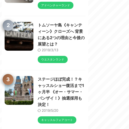
アドベンチャーランド
2
トムソーヤ島《キャンテ
ィーン》クローズへ 背景
にある2つの理由と今後の
展望とは？
2019/3/13
ウエスタンランド
3
ステージほぼ完成！？キ
ャッスルショー復活まで1
ヶ月半 《オー・サマー・
バンザイ！》抽選採用も
決定！
2019/5/20
キャッスルフォアコート