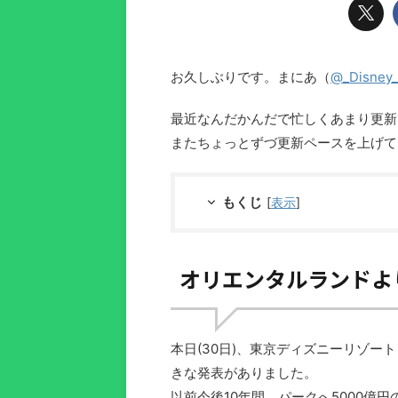
お久しぶりです。まにあ（
@_Disney_
最近なんだかんだで忙しくあまり更新でき
またちょっとずづ更新ペースを上げて
もくじ
[
表示
]
オリエンタルランドより
本日(30日)、東京ディズニーリゾ
きな発表がありました。
以前今後10年間、パークへ5000億