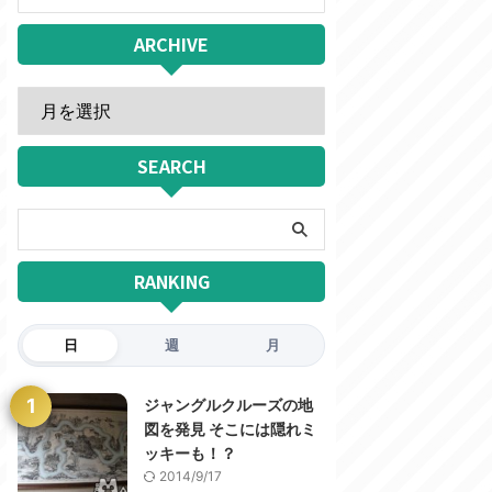
ARCHIVE
SEARCH
RANKING
日
週
月
1
ジャングルクルーズの地
図を発見 そこには隠れミ
ッキーも！？
2014/9/17