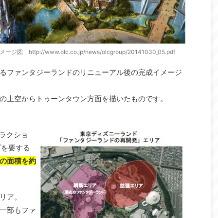
p://www.olc.co.jp/news/olcgroup/20141030_05.pdf
るファンタジーランドのリニューアル後の完成イメージ
の上空からトゥーンタウン方面を描いたものです。
トラクショ
プを要する
の面積を約
リア。
一部もファ