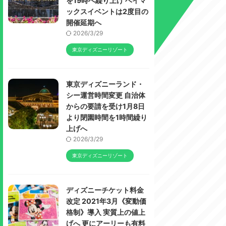
を19時へ繰り上げ ベイマ
ックスイベントは2度目の
開催延期へ
2026/3/29
東京ディズニーリゾート
東京ディズニーランド・
シー運営時間変更 自治体
からの要請を受け1月8日
より閉園時間を1時間繰り
上げへ
2026/3/29
東京ディズニーリゾート
ディズニーチケット料金
改定 2021年3月《変動価
格制》導入 実質上の値上
げへ 更にアーリーも有料