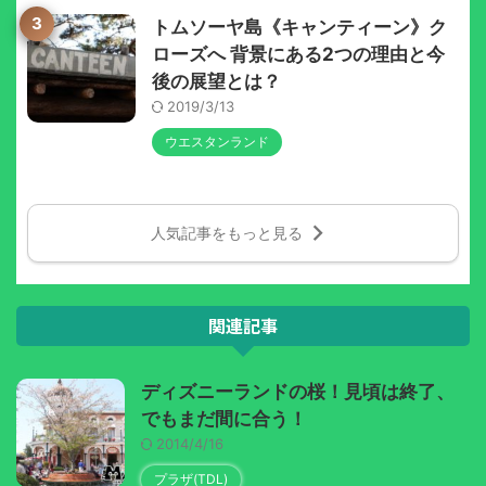
3
トムソーヤ島《キャンティーン》ク
ローズへ 背景にある2つの理由と今
後の展望とは？
2019/3/13
ウエスタンランド
人気記事をもっと見る
関連記事
ディズニーランドの桜！見頃は終了、
でもまだ間に合う！
2014/4/16
プラザ(TDL)