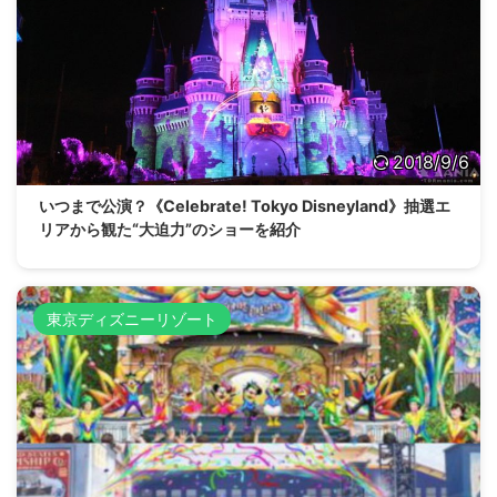
2018/9/6
いつまで公演？《Celebrate! Tokyo Disneyland》抽選エ
リアから観た“大迫力”のショーを紹介
東京ディズニーリゾート