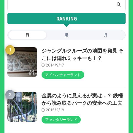
RANKING
日
週
月
1
ジャングルクルーズの地図を発見 そ
こには隠れミッキーも！？
2014/9/17
アドベンチャーランド
2
金属のように見えるが実は...？ 鉄柵
から読み取るパークの安全への工夫
2015/2/18
ファンタジーランド