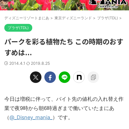
ディズニーリゾートまにあ
>
東京ディズニーランド
>
プラザ(TDL)
>
プラザ(TDL)
パークを彩る植物たち この時期のおす
すめは...
2014.4.1
2019.8.25
今日は増税に伴って、バイト先の値札の入れ替え作
業で夜9時から朝6時過ぎまで働いていたまにあ
（
@_Disney_mania_
）です。